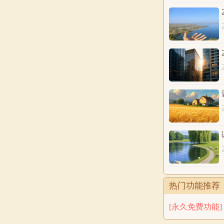
21.苏凯桓
22.苏凯刚
23.苏程长
24.苏轩蹊
25.苏泽琛
26.苏希邦
27.苏飞长
28.苏宇皓
29.苏正贺
30.苏宇迪
31.苏逸廉
32.苏家安
33.苏顺雨
34.苏程晴
热门功能推荐
35.苏雨圣
[永久免费功能]
36.苏康应