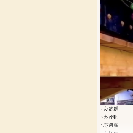
2.苏然麒
3.苏泽帆
4.苏凯霖