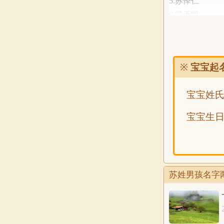
5.苏怿仁
6.苏天凯
7.苏涛晋
8.苏皓诗
9.苏佑怿
※
宝宝起
10.苏梓昭
11.苏昀波
宝宝姓
12.苏子恺
13.苏鑫林
宝宝生
14.苏佑骐
15.苏语飞
16.苏怿珉
17.苏飞驹
苏姓男孩名字两
18.苏智先
19.苏浩礼
20.苏顺力