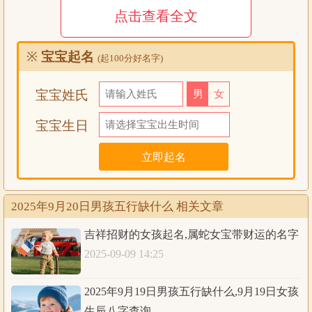
点击查看全文
公历
2025年9月20日1时
生辰八字查询:
※
宝宝起名
(起100分好名字)
农历
乙巳年
七月
廿九日
丑时
宝宝姓氏
男
女
八字
乙巳
乙酉
壬辰
辛丑
宝宝生日
五行
木火
木金
水土
金土
五行统计：2木，1火，2土，2金，1水。日主天
干为水；同类为：水金；异类为：土火木。同类
得分：水1.8，金3.01，共计4.81分；异类得分：土
分析
2025年9月20日男孩五行缺什么 相关文章
1，火0.7，木2.3，共计4分；差值：0.81分；综合
旺衰得分：0.81分，八字偏强；八字喜用神：八字
吉祥招财的女孩起名,属蛇女宝带财运的名字
偏强，八字喜火
2025-09-09 14:25
2025年9月19日男孩五行缺什么,9月19日女孩
公历
2025年9月20日2时
生辰八字查询:
生辰八字查询