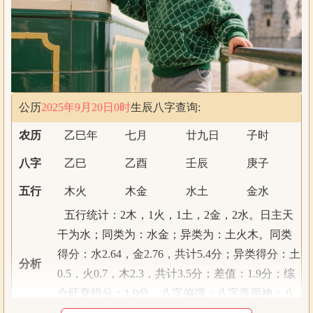
公历
2025年9月20日0时
生辰八字查询:
农历
乙巳年
七月
廿九日
子时
八字
乙巳
乙酉
壬辰
庚子
五行
木火
木金
水土
金水
五行统计：2木，1火，1土，2金，2水。日主天
干为水；同类为：水金；异类为：土火木。同类
得分：水2.64，金2.76，共计5.4分；异类得分：土
分析
0.5，火0.7，木2.3，共计3.5分；差值：1.9分；综
合旺衰得分：1.9分，八字偏强；八字喜用神：八
字偏强，八字喜土