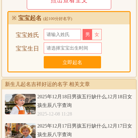
点击查看全文
朴伦、鼎淼、杭邦
普绎、岩佑、城远
※
宝宝起名
(起100分好名字)
图富、峻源、宝南
均冠、珀恒、冠炎
宝宝姓氏
男
女
宝浩、焱翌、佑耿
延征、骏知、廷驰
宝宝生日
讯霖、源伦、铭少
知润、城朴、纬一
俊曜、修承、骏伦
千博、驰格、期浩
新生儿起名吉祥好运的名字 相关文章
耿柏、凡毅、冠柏
2025年12月18日男孩五行缺什么,12月18日女
贵杰、诚珀、旭怿
孩生辰八字查询
绰耿、舟俊、宸归
2025-12-08 11:28
朝传、圣怿、颂少
豪汇、桓杉、舟恩
2025年12月17日男孩五行缺什么,12月17日女
洋桤、佐梓、逍其
孩生辰八字查询