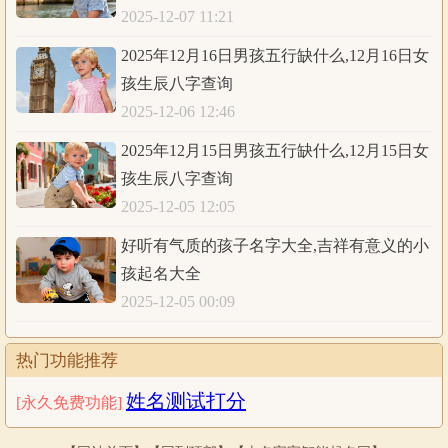
寒伦、恒傲、释恩
2025-12-07 11:21
洲佐、征汇、绰颀
2025年12月16日男孩五行缺什么,12月16日女
恩启、毅归、绎伽
孩生辰八字查询
涵杰、勋怿、霖家
2025-12-06 12:46
默宸、轩溥、聪颂
问辛、修优、曜伦
2025年12月15日男孩五行缺什么,12月15日女
佐舟、瑞富、淼凡
孩生辰八字查询
鹤材、佳旎、蒙茜
2025-12-05 12:05
祯婉、钰琦、晶莲
好听有气质的孩子名字大全,吉祥有意义的小
璐彩、若彩、姗婧
孩起名大全
婉芙、芙艺、钰朵
2025-12-05 00:09
莹绮、萌琼、琬熙
曦艺、蓓珂、菲祺
热门功能推荐
迅媛、姝月、芹恬
姓名测试打分
岚迅、瑜桐、蕾熙
[永久免费功能]
颖莜、慕卿、暖蔓