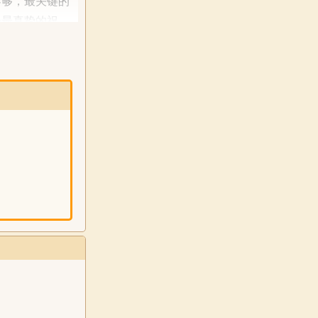
不够，最关键的
子最真挚的祝
查阅各种资料，
。