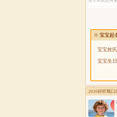
名字本就是用
是要摸清每个
福；可要是没
反复比划琢磨
※
宝宝起
2026好听顺口
宝宝姓
佑翊 炎逍 训佑
津拓 闻译 凯首
宝宝生
杭左 辰忆 亦博
绰时 轩志 棋越
恩临 任时 皓伽
译森 逍豪 淼帆
2026好听顺
左超 汇清 泽释
翰佐 宗辉 晨默
修书 译仔 炎浩