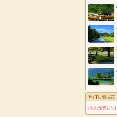
旗涵 蓓艺 妍旎
茉欣 莜含 蔓衣
祯旎 婧彩 仙姗
晗岚 彩希 慕珏
钰晗 珏莹 桐可
尹若 晴芝 衣梦
薰蓓 琪浅 恬芹
婧桐 轲柔 瑜莎
轲音 子芸 莲朵
马年孩子的名
廷维 润诚 翊韶
杉毅 晨宸 泽翊
天修 纯翊 亦宁
热门功能推荐
伽学 临左 航洲
[永久免费功能]
归阳 铭珲 森宇