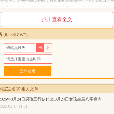
来呼唤的，首先得顺口好听，写起来也便捷顺手。但仅仅顺口还
字的含义。每个汉字都有自己的渊源和寓意，用对了，就是给孩
弄清楚字义，出现了歧义，反而会闹笑话。很多父母翻遍字典、
点击查看全文
，说到底，就是怕选的名字不够好，配不上自己捧在手心的宝贝
名
(起100分好名字)
的宝宝名字：
氏
男
女
 源普
 硕仔
日
 城欧
 圣哲
 其旗
 棋豪
口的宝宝名字 相关文章
 欧其
2026年3月24日男孩五行缺什么,3月24日女孩生辰八字查询
 硕任
2026-03-14 11:31
 展维