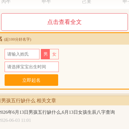
丙午
甲午
己未
甲
火火
木火
土土
木
点击查看全文
五行统计：2木，3火，2土，0金，1水。五行缺金；日主天干
火；异类为：木水金。同类得分：土1.8，火3.96，共计5.76分
名
2.2，水1，金0，共计3.2分；差值：2.56分；综合旺衰得分：2.
(起100分好名字)
八字喜用神：八字偏强，八字喜金
氏
男
女
月14日1时
生辰八字查询:
日
丙午年
四月
廿九日
丑
丙午
甲午
己未
乙
14日男孩五行缺什么 相关文章
火火
木火
土土
木
五行统计：2木，3火，3土，0金，0水。五行缺金水；日主天
2026年6月13日男孩五行缺什么,6月13日女孩生辰八字查询
土火；异类为：木水金。同类得分：土2.4，火3.96，共计6.36
2026-06-03 11:01
2.2，水0.3，金0.2，共计2.7分；差值：3.66分；综合旺衰得分：