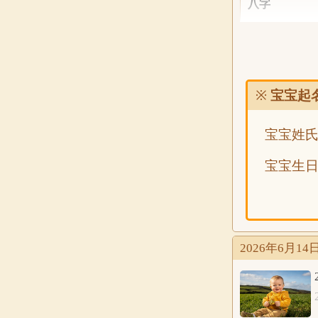
八字
五行
分析
※
宝宝起
宝宝姓
公历
2026年6
宝宝生
农历
八字
2026年6月
五行
分析