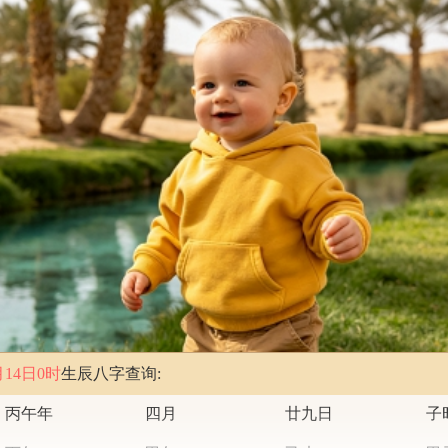
月14日0时
生辰八字查询:
丙午年
四月
廿九日
子