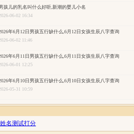
强；八字喜用神：八字偏强，八字喜金
男孩儿的乳名叫什么好听,新潮的婴儿小名
2026-06-02 16:34
月14日2时
生辰八字查询:
2026年6月12日男孩五行缺什么,6月12日女孩生辰八字查询
丙午年
四月
廿九日
丑
2026-06-02 11:46
丙午
甲午
己未
乙
2026年6月11日男孩五行缺什么,6月11日女孩生辰八字查询
火火
木火
土土
木
2026-06-01 12:25
五行统计：2木，3火，3土，0金，0水。五行缺金水；日主天
土火；异类为：木水金。同类得分：土2.4，火3.96，共计6.36
2026年6月10日男孩五行缺什么,6月10日女孩生辰八字查询
2.2，水0.3，金0.2，共计2.7分；差值：3.66分；综合旺衰得分：
2026-05-31 10:59
强；八字喜用神：八字偏强，八字喜金
月14日3时
生辰八字查询:
姓名测试打分
丙午年
四月
廿九日
寅