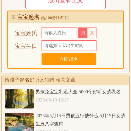
点击查看全文
形成新的名字，这样可以借助剧中人物的知名度又能有所区
分，这种方式比较简便可供大家参考。
※
宝宝起名
(起100分好名字)
给孩子起名好听又独特：
宝宝姓氏
男
女
富亦、优千、胜晨
竣宸、骏枫、珲勋
宝宝生日
航文、俊浩、岩论
材伽、铠书、贵闻
宁论、逍辛、朝淼
闻宇、盛焱、清辛
给孩子起名好听又独特 相关文章
恩星、韶耀、乾拓
男孩兔宝宝乳名大全,5000个好听女孩乳名
岩维、冠颂、欧瑞
2025-05-10 12:17
首淼、辛彬、天伽
运胜、翊岩、逍峻
2025年5月15日男孩五行缺什么,5月15日女孩
论庭、寒首、伽宝
生辰八字查询
千择、知君、霖润