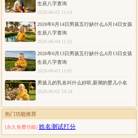
生辰八字查询
农历
丙午年
五月
初三
丑时
2026-06-05 11:14
八字
丙午
甲午
壬戌
辛丑
2026年6月14日男孩五行缺什么,6月14日女孩
五行
火火
木火
水土
金土
生辰八字查询
五行统计：1木，3火，2土，1金，1水。日主天
2026-06-04 11:32
干为水；同类为：水金；异类为：土火木。同类
2026年6月13日男孩五行缺什么,6月13日女孩
得分：水1.3，金1.5，共计2.8分；异类得分：土
分析
生辰八字查询
1.2，火3.84，木1，共计6.04分；差值：-3.24分；
2026-06-03 11:01
综合旺衰得分：-3.24分，八字偏弱；八字喜用
男孩儿的乳名叫什么好听,新潮的婴儿小名
神：八字偏弱，八字喜水
2026-06-02 16:34
公历
2026年6月17日3时
生辰八字查询:
热门功能推荐
农历
丙午年
五月
初三
寅时
姓名测试打分
[永久免费功能]
八字
丙午
甲午
壬戌
壬寅