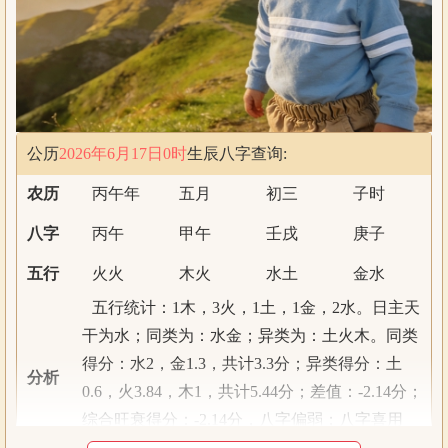
公历
2026年6月17日0时
生辰八字查询:
农历
丙午年
五月
初三
子时
八字
丙午
甲午
壬戌
庚子
五行
火火
木火
水土
金水
五行统计：1木，3火，1土，1金，2水。日主天
干为水；同类为：水金；异类为：土火木。同类
得分：水2，金1.3，共计3.3分；异类得分：土
分析
0.6，火3.84，木1，共计5.44分；差值：-2.14分；
综合旺衰得分：-2.14分，八字偏弱；八字喜用
神：八字偏弱，八字喜金