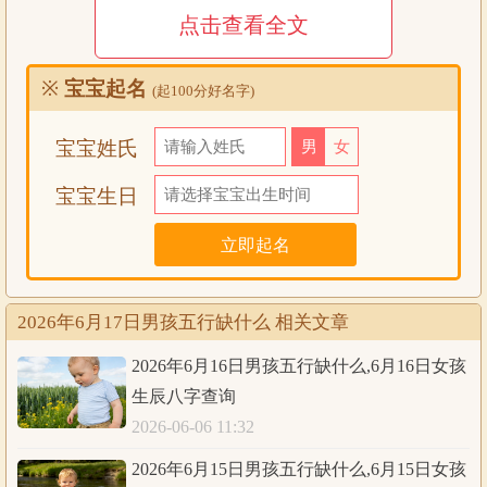
点击查看全文
公历
2026年6月17日1时
生辰八字查询:
※
宝宝起名
(起100分好名字)
农历
丙午年
五月
初三
丑时
宝宝姓氏
男
女
八字
丙午
甲午
壬戌
辛丑
宝宝生日
五行
火火
木火
水土
金土
五行统计：1木，3火，2土，1金，1水。日主天
干为水；同类为：水金；异类为：土火木。同类
得分：水1.3，金1.5，共计2.8分；异类得分：土
分析
2026年6月17日男孩五行缺什么 相关文章
1.2，火3.84，木1，共计6.04分；差值：-3.24分；
综合旺衰得分：-3.24分，八字偏弱；八字喜用
2026年6月16日男孩五行缺什么,6月16日女孩
神：八字偏弱，八字喜水
生辰八字查询
2026-06-06 11:32
公历
2026年6月17日2时
生辰八字查询:
2026年6月15日男孩五行缺什么,6月15日女孩