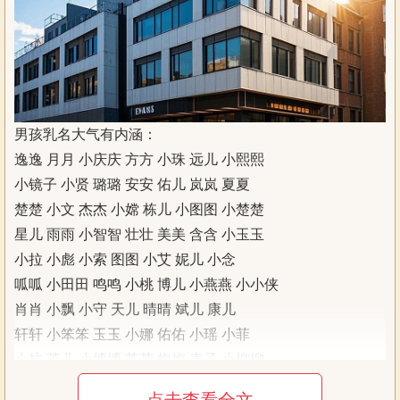
男孩乳名大气有内涵：
逸逸 月月 小庆庆 方方 小珠 远儿 小熙熙
小镜子 小贤 璐璐 安安 佑儿 岚岚 夏夏
楚楚 小文 杰杰 小嫦 栋儿 小图图 小楚楚
星儿 雨雨 小智智 壮壮 美美 含含 小玉玉
小拉 小彪 小索 图图 小艾 妮儿 小念
呱呱 小田田 鸣鸣 小桃 博儿 小燕燕 小小侠
肖肖 小飘 小守 天儿 晴晴 斌儿 康儿
轩轩 小笨笨 玉玉 小娜 佑佑 小瑶 小菲
小杭 英儿 小博博 莱莱 梅梅 麦子 小柳柳