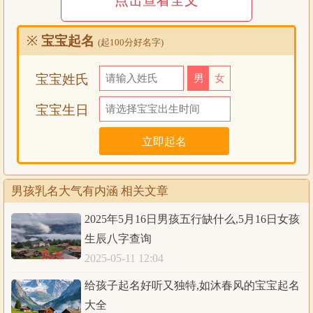
点击查看全文
女儿乳名100个兔宝宝：
小随 慕慕 小扬扬 旷旷 小棠 小天儿 小岩岩
※
宝宝起名
(起100分好名字)
小百威 小图 瑛瑛 荣荣 小朱朱 莲儿 小亿
媛媛 小庆庆 方方 小珠 远儿 小雅雅 小咪喳
宝宝姓氏
男
女
西西 璇儿 安安 佑儿 岚岚 夏夏 楚楚
小文 拓拓 小曦 仔仔 小白兔 小双 小惟
宝宝生日
雨雨 小智智 壮壮 美美 含含 小玉玉 小拉
岁岁 小花 培培 莺儿 绢绢 跳跳 小沙沙
蓉蓉 小田田 鸣鸣 小桃 博儿 小燕燕 小雁
小润 杉杉 南南 小菁豆 采儿 哲哲 佳佳
男孩乳名大气有内涵 相关文章
小笨笨 玉玉 小雨 糖儿 妙妙 君君 小杭
2025年5月16日男孩五行缺什么,5月16日女孩
英儿 小博博 莱莱 梅梅 麦子 小柳柳 小八哥
生辰八字查询
依依 小眯羹 洋洋 小欢欢 仙儿 衣衣 琪琪
2025-05-11 12:04
给孩子起名好听又独特,如沐春风的宝宝起名
大全