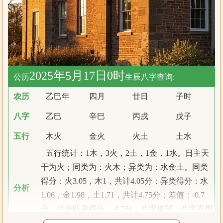
2025年5月17日0时
公历
生辰八字查询:
农历
乙巳年
四月
廿日
子时
八字
乙巳
辛巳
丙戌
戊子
五行
木火
金火
火土
土水
五行统计：1木，3火，2土，1金，1水。日主天
干为火；同类为：火木；异类为：水金土。同类
得分：火3.05，木1，共计4.05分；异类得分：水
分析
1.06，金1.98，土1.71，共计4.75分；差值：-0.7
分；综合旺衰得分：-0.7分，八字偏弱；八字喜用
神：八字偏弱，八字喜木