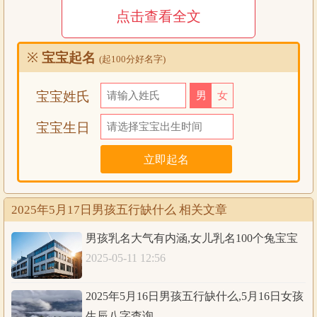
点击查看全文
2025年5月17日1时
公历
生辰八字查询:
※
宝宝起名
(起100分好名字)
农历
乙巳年
四月
廿日
丑时
宝宝姓氏
男
女
八字
乙巳
辛巳
丙戌
己丑
宝宝生日
五行
木火
金火
火土
土土
五行统计：1木，3火，3土，1金，0水。五行缺
水；日主天干为火；同类为：火木；异类为：水
金土。同类得分：火3.05，木1，共计4.05分；异
分析
2025年5月17日男孩五行缺什么 相关文章
类得分：水0.32，金2.19，土2.28，共计4.79分；
差值：-0.74分；综合旺衰得分：-0.74分，八字偏
男孩乳名大气有内涵,女儿乳名100个兔宝宝
弱；八字喜用神：八字偏弱，八字喜木
2025-05-11 12:56
2025年5月17日2时
2025年5月16日男孩五行缺什么,5月16日女孩
公历
生辰八字查询:
生辰八字查询