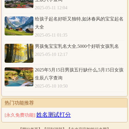
农历
乙巳年
四月
廿日
丑时
2025-05-11 12:04
八字
乙巳
辛巳
丙戌
己丑
给孩子起名好听又独特,如沐春风的宝宝起名
大全
五行
木火
金火
火土
土土
2025-05-11 01:35
五行统计：1木，3火，3土，1金，0水。五行缺
水；日主天干为火；同类为：火木；异类为：水
男孩兔宝宝乳名大全,5000个好听女孩乳名
金土。同类得分：火3.05，木1，共计4.05分；异
2025-05-10 12:17
分析
类得分：水0.32，金2.19，土2.28，共计4.79分；
差值：-0.74分；综合旺衰得分：-0.74分，八字偏
2025年5月15日男孩五行缺什么,5月15日女孩
弱；八字喜用神：八字偏弱，八字喜木
生辰八字查询
2025-05-10 10:50
2025年5月17日3时
公历
生辰八字查询:
热门功能推荐
农历
乙巳年
四月
廿日
寅时
姓名测试打分
[永久免费功能]
八字
乙巳
辛巳
丙戌
庚寅