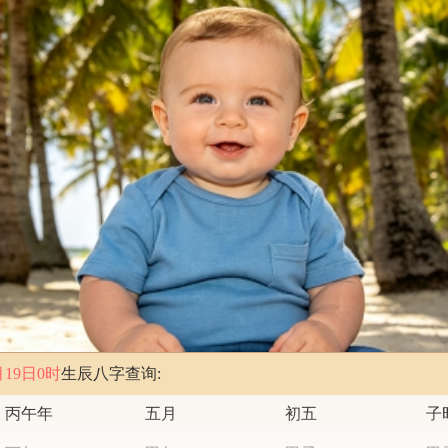
月19日0时
生辰八字查询:
丙午年
五月
初五
子