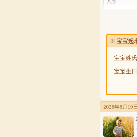
八字
五行
分析
※
宝宝起
宝宝姓
公历
2026年6
宝宝生
农历
八字
2026年6月
五行
分析