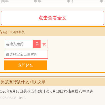
丙午
甲午
甲子
甲
火火
木火
木水
木
点击查看全文
五行统计：3木，3火，0土，0金，2水。五行缺土金；日主天
木水；异类为：金土火。同类得分：木3，水2，共计5分；异类
名
0，火3.6，共计3.6分；差值：1.4分；综合旺衰得分：1.4分，
(起100分好名字)
用神：八字偏强，八字喜金
氏
男
女
月19日1时
生辰八字查询:
日
丙午年
五月
初五
丑
丙午
甲午
甲子
乙
19日男孩五行缺什么 相关文章
火火
木火
木水
木
五行统计：3木，3火，1土，0金，1水。五行缺金；日主天干
2026年6月18日男孩五行缺什么,6月18日女孩生辰八字查询
水；异类为：金土火。同类得分：木3，水1.3，共计4.3分；异类得
2026-06-08 10:18
土0.6，火3.6，共计4.4分；差值：-0.1分；综合旺衰得分：-0.