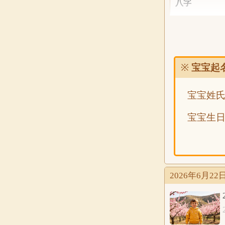
八字
五行
分析
※
宝宝起
宝宝姓
公历
2026年6
宝宝生
农历
八字
2026年6月
五行
分析