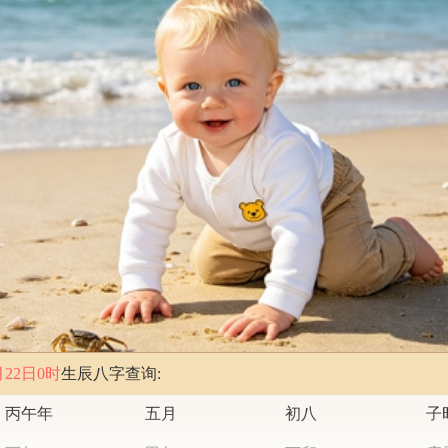
月22日0时
生辰八字查询:
丙午年
五月
初八
子