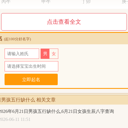
丙午
甲午
丁卯
庚
火火
木火
火木
金
点击查看全文
五行统计：2木，4火，0土，1金，1水。五行缺土；日主天干
木；异类为：水金土。同类得分：火4.8，木2，共计6.8分；异类
名
1，土0，共计2分；差值：4.8分；综合旺衰得分：4.8分，八字
(起100分好名字)
神：八字偏强，八字喜土
氏
男
女
月22日1时
生辰八字查询:
日
丙午年
五月
初八
丑
丙午
甲午
丁卯
辛
22日男孩五行缺什么 相关文章
火火
木火
火木
金
五行统计：2木，4火，1土，1金，0水。五行缺水；日主天干
2026年6月21日男孩五行缺什么,6月21日女孩生辰八字查询
木；异类为：水金土。同类得分：火4.8，木2，共计6.8分；异类得
2026-06-11 11:51
金1.2，土0.6，共计2.1分；差值：4.7分；综合旺衰得分：4.7